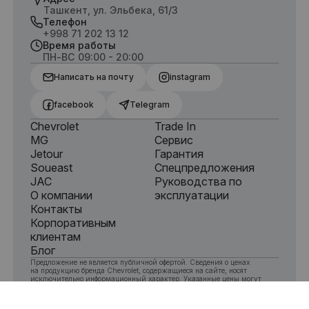
Ташкент, ул. Эльбека, 61/3
Телефон
+998 71 202 13 12
Время работы
ПН-ВС 09:00 - 20:00
Написать на почту
instagram
facebook
Telegram
Chevrolet
Trade In
MG
Сервис
Jetour
Гарантия
Soueast
Спецпредложения
JAC
Руководства по
О компании
эксплуатации
Контакты
Корпоративным
клиентам
Блог
Предложение не является публичной офертой. Сведения о ценах
на продукцию бренда Chevrolet, содержащиеся на сайте, носят
исключительно информационный характер. Указанные цены могут
отличаться от действительных цен в зависимости от комплектации.
Для получения подробной информации об актуальных ценах
на продукцию Chevrolet обращайтесь в офис компании Olamavto.