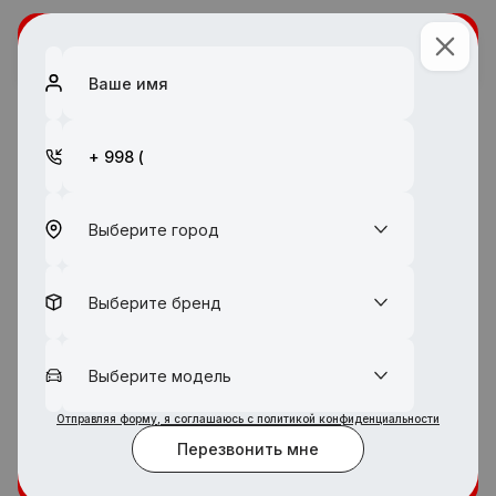
Обратная связь
О компании
Мы — официальный дилер мировых брендов
Chevrolet,
MG, JAC, Jetour
и
Soueast в Узбекистане
.
Olamavto
— это современный автокомплекс с
Выберите город
продуманной инфраструктурой, индивидуальным
подходом и клиентским сервисом нового уровня.
Мы предлагаем широкий выбор новых и подержанных
Выберите бренд
автомобилей, трейд-ин, тест-драйвы, официальную
гарантию и квалифицированную поддержку на каждом
этапе — от первого визита до обслуживания после
Выберите модель
покупки.
Отправляя форму, я соглашаюсь с политикой конфиденциальности
Olamavto — это технологии, комфорт и надёжность,
Перезвонить мне
объединённые в одном пространстве. Здесь
начинается ваш правильный автомобильный выбор.