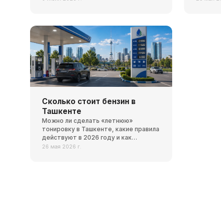
чаще вс
Сколько стоит бензин в
Ташкенте
Можно ли сделать «летнюю»
тонировку в Ташкенте, какие правила
действуют в 2026 году и как
оформить разрешение, чтобы
26 мая 2026 г.
избежать штрафов.