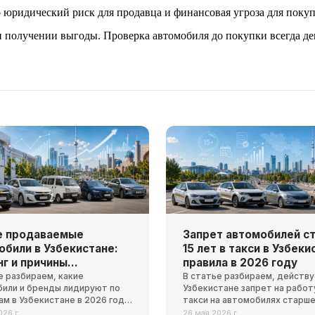
 юридический риск для продавца и финансовая угроза для покуп
и получении выгоды. Проверка автомобиля до покупки всегда деш
 продаваемые
Запрет автомобилей с
обили в Узбекистане:
15 лет в такси в Узбеки
нг и причины
правила в 2026 году
ярности в 2026 году
е разбираем, какие
В статье разбираем, действу
или и бренды лидируют по
Узбекистане запрет на работ
м в Узбекистане в 2026 году,
такси на автомобилях старше 
именно эти модели выбирают
кого касается это ограничени
026 г.
26 мая 2026 г.