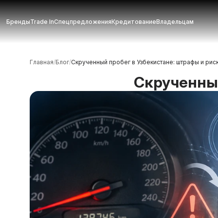
Бренды
Trade In
Спецпредложения
Кредитование
Владельцам
Главная
/
Блог
/
Скрученный пробег в Узбекистане: штрафы и рис
Скрученный