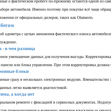
нные о фактическом пробеге по-прежнему остаются одной из сам
ыборе автомобиля. Именно поэтому при покупке всё чаще обращ
ложения от официальных дилеров, таких как Olamavto.
обегом
й одометра с целью занижения фактического износа автомобиля.
блуждение.
 - в чем разница
нное уменьшение данных для получения выгоды. Корректировка д
 панели или блока управления. При этом корректировка должна
тронные блоки
ные сразу в нескольких электронных модулях. Вмешательство зат
анных легко выявляется диагностикой.
има, а когда нет
иальном ремонте с фиксацией в сервисных документах. Недопус
состав правонарушения и возможно денежное взыскание за умыш