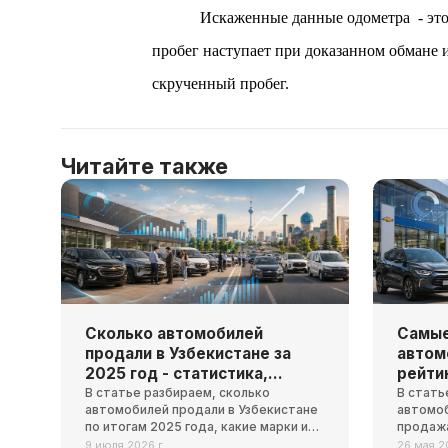
Искаженные данные одометра  - это
пробег наступает при доказанном обмане 
скрученный пробег.
Читайте также
Сколько автомобилей
Самые
продали в Узбекистане за
автом
2025 год - статистика,
рейти
динамика и тренды
попул
В статье разбираем, сколько
В стать
автомобилей продали в Узбекистане
автомоб
по итогам 2025 года, какие марки и
продажа
модели стали лидерами рынка
почему 
9 июля 2026 г.
26 мая 2