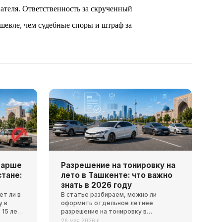
ателя. Ответственность за скрученный 
евле, чем судебные споры и штраф за 
тарше
Разрешение на тонировку на
стане:
лето в Ташкенте: что важно
знать в 2026 году
ет ли в
В статье разбираем, можно ли
у в
оформить отдельное летнее
15 лет,
разрешение на тонировку в
е и как
Ташкенте, какие правила действуют
26 мая 2026 г.