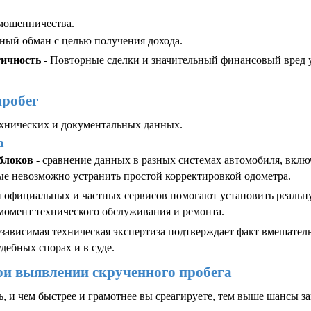
мошенничества.
ый обман с целью получения дохода.
чность - 
Повторные сделки и значительный финансовый вред у
пробег
ехнических и документальных данных.
а
блоков
 - сравнение данных в разных системах автомобиля, вклю
ые невозможно устранить простой корректировкой одометра.
си официальных и частных сервисов помогают установить реальну
момент технического обслуживания и ремонта.
независимая техническая экспертиза подтверждает факт вмешательс
дебных спорах и в суде.
ри выявлении скрученного пробега
ь, и чем быстрее и грамотнее вы среагируете, тем выше шансы з