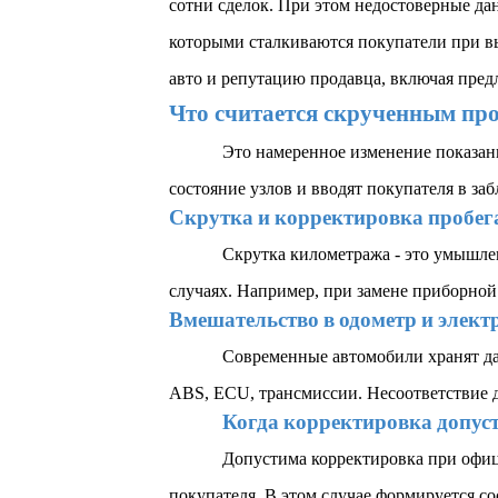
сотни сделок. При этом недостоверные да
которыми сталкиваются покупатели при в
авто и репутацию продавца, включая пред
Что считается скрученным пр
Это намеренное изменение показани
состояние узлов и вводят покупателя в за
Скрутка и корректировка пробега
Скрутка километража - это умышле
случаях. Например, при замене приборной
Вмешательство в одометр и элек
Современные автомобили хранят дан
ABS, ECU, трансмиссии. Несоответствие д
Когда корректировка допуст
Допустима корректировка при офиц
покупателя. В этом случае формируется 