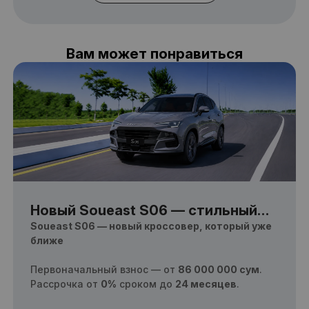
Вам может понравиться
Новый Soueast S06 — стильный
старт на выгодных условиях
Soueast S06 — новый кроссовер, который уже
ближе
Первоначальный взнос — от
86 000 000 сум
.
Рассрочка от
0%
сроком до
24 месяцев
.