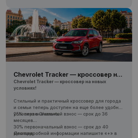
месяцев
Chevrolet Tracker — кроссовер на
новых условиях!
Chevrolet Tracker — кроссовер на новых
условиях!
Стильный и практичный кроссовер для города
и семьи теперь доступен на еще более удобных
условиях в Olamavto.
25% первоначальный взнос — срок до 36
месяцев
30% первоначальный взнос — срок до 40
месяцев
Для подробной информации напишите «+» в