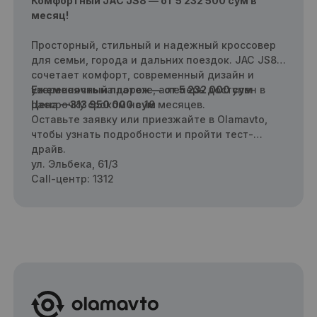
500 сум в месяц!
Комфортный JAC JS8 — от 5 232 500 сум в
месяц!
Просторный, стильный и надежный кроссовер
для семьи, города и дальних поездок. JAC JS8
сочетает комфорт, современный дизайн и
уверенность на дороге, а теперь доступен в
Ежемесячный платеж — от 5 232 000 сум
рассрочку сроком на 18 месяцев.
Цена —313 950 000 сум
Оставьте заявку или приезжайте в Olamavto,
чтобы узнать подробности и пройти тест-
драйв.
ул. Эльбека, 61/3
Call-центр: 1312