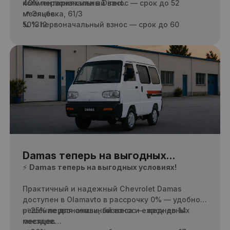
40% первоначальный взнос — срок до 52
комментариях или в Direct.
месяцев
📍 Эльбека, 61/3
50% первоначальный взнос — срок до 60
📞 1312
месяцев
Damas теперь на выгодных
условиях!
⚡
Damas теперь на выгодных условиях!
Практичный и надежный Chevrolet Damas
доступен в Olamavto в рассрочку 0% — удобное
решение для семьи, бизнеса и ежедневных
✅ 25% первоначальный взнос — срок до 14
поездок.
месяцев