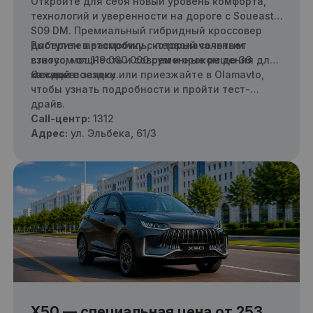
Откройте для себя новый уровень комфорта,
технологий и уверенности на дороге с Soueast
S09 DM. Премиальный гибридный кроссовер
доступен в рассрочку с первоначальным
Выберите автомобиль, который сочетает
взносом от 119 000 000 сум и сроком до 36
статус, мощность и современные решения для
месяцев.
каждой поездки.
Оставьте заявку или приезжайте в Olamavto,
чтобы узнать подробности и пройти тест-
драйв.
Call-центр:
1312
Адрес:
ул. Эльбека, 61/3
X50 — специальная цена от 253