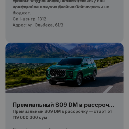
сроком рассрочки
Узнайте подробности, оставьте заявку или
до 24 месяцев
—
комфортная покупка без лишней нагрузки на
приезжайте на тест-драйв в Olamavto.
бюджет.
Call-центр: 1312
Адрес: ул. Эльбека, 61/3
Премиальный S09 DM в рассрочку
— старт от 119 000 000 сум
Премиальный S09 DM в рассрочку — старт от
119 000 000 сум