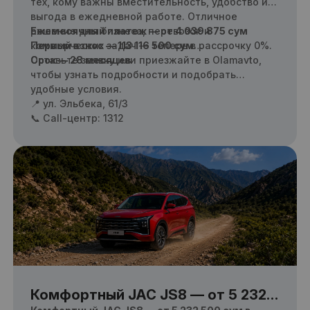
тех, кому важны вместительность, удобство и
выгода в ежедневной работе. Отличное
решение для бизнеса, перевозок и
Ежемесячный платеж — от 4 039 875
сум
коммерческих задач — теперь в рассрочку 0%.
Первый взнос — 113 116 500 сум
Срок — 28 месяцев
Оставьте заявку или приезжайте в Olamavto,
чтобы узнать подробности и подобрать
удобные условия.
📍 ул. Эльбека, 61/3
📞 Call-центр: 1312
Комфортный JAC JS8 — от 5 232