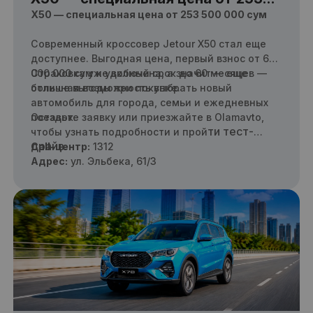
500 000 сум
X50 — специальная цена от 253 500 000 сум
Современный кроссовер Jetour X50 стал еще
доступнее. Выгодная цена, первый взнос от 64
000 000 сум и удобный срок до 60 месяцев —
Страховка уже включена, а значит — еще
отличная возможность выбрать новый
больше выгоды при покупке.
автомобиль для города, семьи и ежедневных
поездок.
Оставьте заявку или приезжайте в Olamavto,
ти тест-
чтобы узнать подробности и прой
драйв.
Call-центр:
1312
Адрес:
ул. Эльбека, 61/3