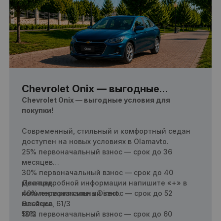
Chevrolet Onix — выгодные
условия для покупки!
Chevrolet Onix — выгодные условия для
покупки!
Современный, стильный и комфортный седан
доступен на новых условиях в Olamavto.
25% первоначальный взнос — срок до 36
месяцев
30% первоначальный взнос — срок до 40
месяцев
Для подробной информации напишите «+» в
40% первоначальный взнос — срок до 52
комментариях или в Direct.
месяцев
Эльбека, 61/3
50% первоначальный взнос — срок до 60
1312