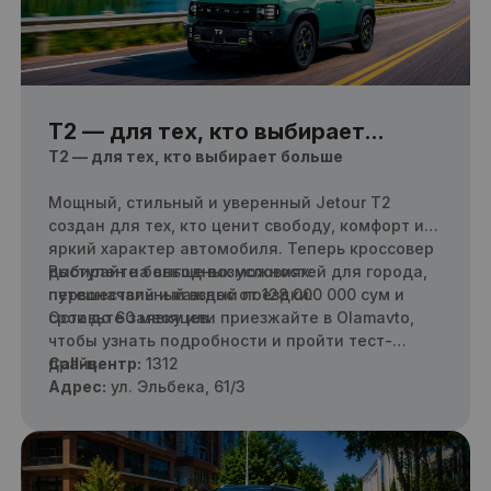
T2 — для тех, кто выбирает
больше
T2 — для тех, кто выбирает больше
Мощный, стильный и уверенный Jetour T2
создан для тех, кто ценит свободу, комфорт и
яркий характер автомобиля. Теперь кроссовер
доступен на выгодных условиях:
Выбирайте больше возможностей для города,
первоначальный взнос от 128 000 000 сум и
путешествий и каждый поездки.
срок до 60 месяцев.
Оставьте заявку или приезжайте в Olamavto,
чтобы узнать подробности и пройти тест-
драйв.
Call-центр:
1312
Адрес:
ул. Эльбека, 61/3