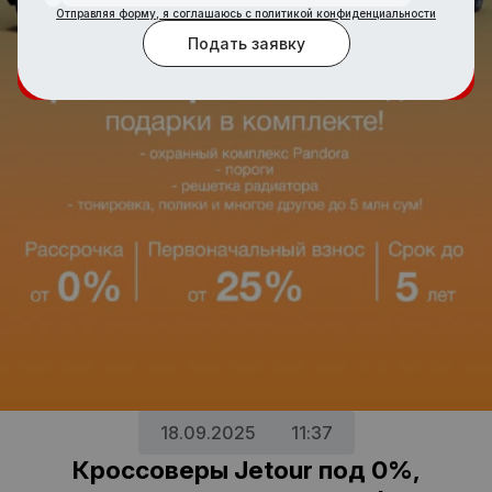
Отправляя форму, я соглашаюсь с политикой конфиденциальности
Подать заявку
1
8
.
0
9
.
2
0
2
5
1
1
:
3
7
Кроссоверы Jetour под 0%,