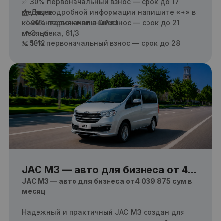
✅ 30% первоначальный взнос — срок до 17
месяцев
📩 Для подробной информации напишите «+» в
✅ 40% первоначальный взнос — срок до 21
комментариях или в Direct.
месяца
📍 Эльбека, 61/3
✅ 50% первоначальный взнос — срок до 28
📞 1312
месяцев
JAC M3 — авто для бизнеса от 4
039 875 сум в месяц
JAC M3 — авто для бизнеса от4 039 875
сум в
месяц
Надежный и практичный JAC M3 создан для