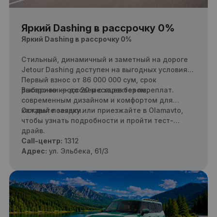
Яркий Dashing в рассрочку 0%
Яркий Dashing в рассрочку 0%
Стильный, динамичный и заметный на дороге
Jetour Dashing доступен на выгодных условиях.
Первый взнос от 86 000 000 сум, срок
рассрочки — до 20 месяцев без переплат.
Выберите кроссовер с характером,
современным дизайном и комфортом для
каждый поездки.
Оставьте заявку или приезжайте в Olamavto,
чтобы узнать подробности и пройти тест-
драйв.
Call-центр:
1312
Адрес:
ул. Эльбека, 61/3