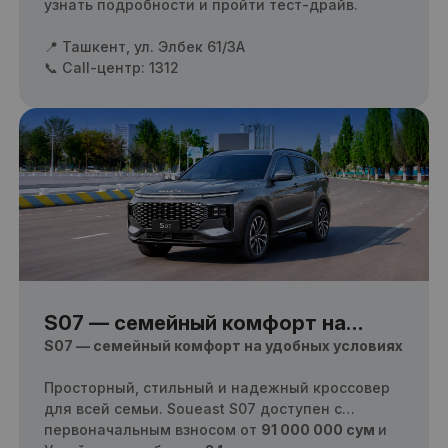
узнать подробности и пройти тест-драйв.
📍 Ташкент, ул. Элбек 61/3А
📞 Call-центр: 1312
S07 — семейный комфорт на
удобных условиях
S07 — семейный комфорт на удобных условиях
Просторный, стильный и надежный кроссовер
для всей семьи. Soueast S07 доступен с
первоначальным взносом от
91 000 000 сум
и