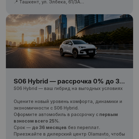
📍 Ташкент, ул. Элбека, 61/3А
📞 Call-центр: 1312
S06 Hybrid — рассрочка 0% до 36
месяцев!
S06 Hybrid — ваш гибрид на выгодных условиях
Оцените новый уровень комфорта, динамики и
экономичности с S06 Hybrid.
Оформите автомобиль в рассрочку с
первым
взносом всего 25%
.
Срок —
до 36 месяцев
без переплат.
Приезжайте в дилерский центр Olamavto, чтобы