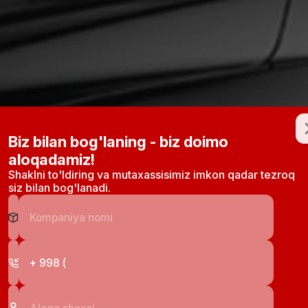
тная связь
Biz bilan bog'laning - biz doimo
aloqadamiz!
Shaklni to'ldiring va mutaxassisimiz imkon qadar tezroq
siz bilan bog'lanadi.