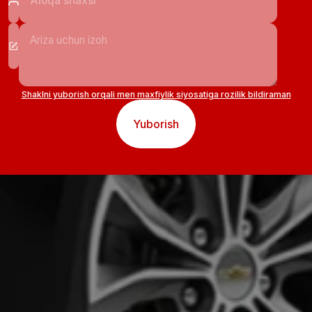
Shaklni yuborish orqali men maxfiylik siyosatiga rozilik bildiraman
Yuborish