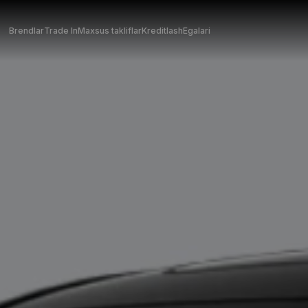
Brendlar
Trade In
Maxsus takliflar
Kreditlash
Egalari