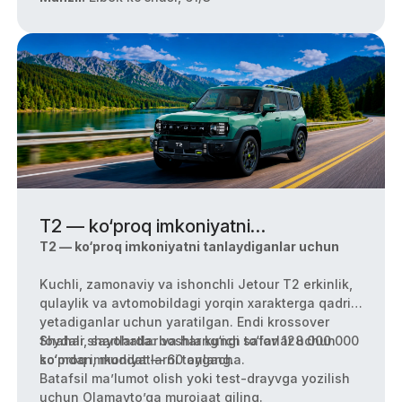
T2 — ko‘proq imkoniyatni
tanlaydiganlar uchun
T2 — ko‘proq imkoniyatni tanlaydiganlar uchun
Kuchli, zamonaviy va ishonchli Jetour T2 erkinlik,
qulaylik va avtomobildagi yorqin xarakterga qadri
yetadiganlar uchun yaratilgan. Endi krossover
foydali shartlarda: boshlang‘ich to‘lov 128 000 000
Shahar, sayohatlar va har kungi safarlar uchun
so‘mdan, muddat — 60 oygacha.
ko‘proq imkoniyatlarni tanlang.
Batafsil ma’lumot olish yoki test-drayvga yozilish
uchun Olamavto’ga murojaat qiling.