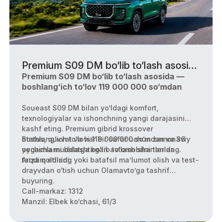
Premium S09 DM bo‘lib to‘lash asosida
— boshlang‘ich to‘lov 119 000 000
Premium S09 DM bo‘lib to‘lash asosida —
boshlang‘ich to‘lov 119 000 000 so‘mdan
so‘mdan
Soueast S09 DM bilan yo‘ldagi komfort,
texnologiyalar va ishonchning yangi darajasini
kashf eting. Premium gibrid krossover
boshlang‘ich to‘lovi 119 000 000 so‘mdan va 36
Status, quvvat va har bir safar uchun zamonaviy
oygacha muddatga bo‘lib to‘lash shartlarida
yechimlarni birlashtirgan avtomobilni tanlang.
taqdim etiladi.
Ariza qoldiring yoki batafsil ma’lumot olish va test-
drayvdan o‘tish uchun Olamavto’ga tashrif
buyuring.
Call-markaz: 1312
Manzil: Elbek ko‘chasi, 61/3