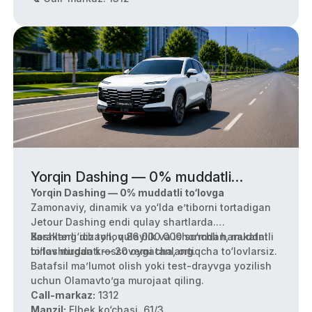
Yorqin Dashing — 0% muddatli
to‘lovga
Yorqin Dashing — 0% muddatli to‘lovga
Zamonaviy, dinamik va yo‘lda e’tiborni tortadigan
Jetour Dashing endi qulay shartlarda.
Boshlang‘ich to‘lov 86 000 000 so‘mdan, muddatli
Xarakterli dizayn, qulaylik va ishonchli harakatni
to‘lov muddati — 20 oygacha, ortiqcha to‘lovlarsiz.
birlashtirgan krossoverni tanlang.
Batafsil ma’lumot olish yoki test-drayvga yozilish
uchun Olamavto’ga murojaat qiling.
Call-markaz:
1312
Manzil:
Elbek ko‘chasi, 61/3