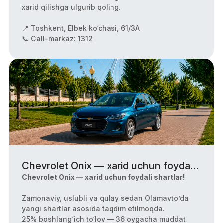
xarid qilishga ulgurib qoling.
📍 Toshkent, Elbek ko‘chasi, 61/3A
📞 Call-markaz: 1312
Chevrolet Onix — xarid uchun foydali
shartlar!
Chevrolet Onix — xarid uchun foydali shartlar!
Zamonaviy, uslubli va qulay sedan Olamavto’da
yangi shartlar asosida taqdim etilmoqda.
25% boshlang‘ich to‘lov — 36 oygacha muddat