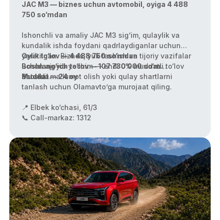
oyiga 4 488 750 so‘mdan
JAC M3 — biznes uchun avtomobil, oyiga 4 488
750 so‘mdan
Ishonchli va amaliy JAC M3 sig‘im, qulaylik va
kundalik ishda foydani qadrlaydiganlar uchun
yaratilgan. Biznes, yuk tashish va tijoriy vazifalar
Oylik to‘lov — 4 488 750 so‘mdan
uchun ajoyib yechim — endi 0% muddatli to‘lov
Boshlang‘ich to‘lov — 107 730 000 so‘m
asosida.
Muddat — 24 oy
Batafsil ma’lumot olish yoki qulay shartlarni
tanlash uchun Olamavto’ga murojaat qiling.
📍 Elbek ko‘chasi, 61/3
📞 Call-markaz: 1312