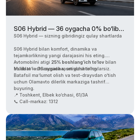
S06 Hybrid — 36 oygacha 0% bo‘lib
to‘lash!
S06 Hybrid — sizning gibridingiz qulay shartlarda
S06 Hybrid bilan komfort, dinamika va
tejamkorlikning yangi darajasini his eting.
Avtomobilni atigi
25% boshlang‘ich to‘lov
bilan
bo‘lib to‘lash asosida rasmiylashtiring.
Muddat —
36 oygacha
, ortiqcha to‘lovlarsiz.
Batafsil ma’lumot olish va test-drayvdan o‘tish
uchun Olamavto dilerlik markaziga tashrif
buyuring.
📍 Toshkent, Elbek ko‘chasi, 61/3A
📞 Call-markaz: 1312