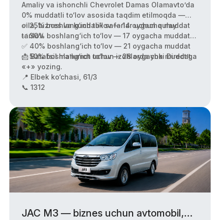
Amaliy va ishonchli Chevrolet Damas Olamavto’da
0% muddatli to‘lov asosida taqdim etilmoqda —
oila, biznes va kundalik safarlar uchun qulay
✅ 25% boshlang‘ich to‘lov — 14 oygacha muddat
tanlov.
✅ 30% boshlang‘ich to‘lov — 17 oygacha muddat
✅ 40% boshlang‘ich to‘lov — 21 oygacha muddat
✅ 50% boshlang‘ich to‘lov — 28 oygacha muddat
📩 Batafsil ma’lumot uchun izohlarda yoki Direct’ga
«+» yozing.
📍 Elbek ko‘chasi, 61/3
📞 1312
JAC M3 — biznes uchun avtomobil,