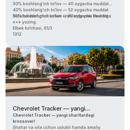
30% boshlang‘ich to‘lov — 40 oygacha muddat
40% boshlang‘ich to‘lov — 52 oygacha muddat
50% boshlang‘ich to‘lov — 60 oygacha muddat
Batafsil ma’lumot uchun izohlarda yoki Direct’ga
«+» yozing.
Elbek ko‘chasi, 61/3
1312
Chevrolet Tracker — yangi
shartlardagi krossover!
Chevrolet Tracker — yangi shartlardagi
krossover!
Shahar va oila uchun uslubli hamda amaliy