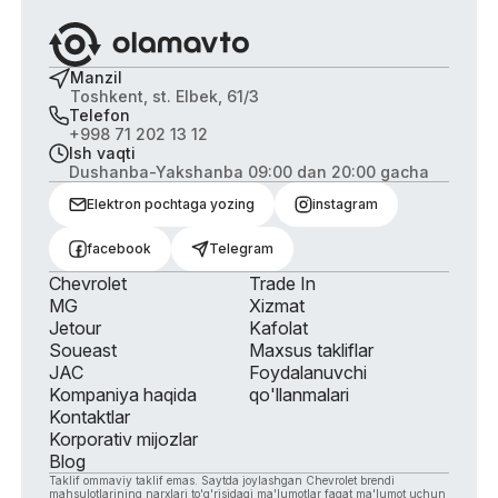
Manzil
Toshkent, st. Elbek, 61/3
Telefon
+998 71 202 13 12
Ish vaqti
Dushanba-Yakshanba 09:00 dan 20:00 gacha
Elektron pochtaga yozing
instagram
facebook
Telegram
Chevrolet
Trade In
MG
Xizmat
Jetour
Kafolat
Soueast
Maxsus takliflar
JAC
Foydalanuvchi
Kompaniya haqida
qo'llanmalari
Kontaktlar
Korporativ mijozlar
Blog
Taklif ommaviy taklif emas. Saytda joylashgan Chevrolet brendi
mahsulotlarining narxlari to'g'risidagi ma'lumotlar faqat ma'lumot uchun