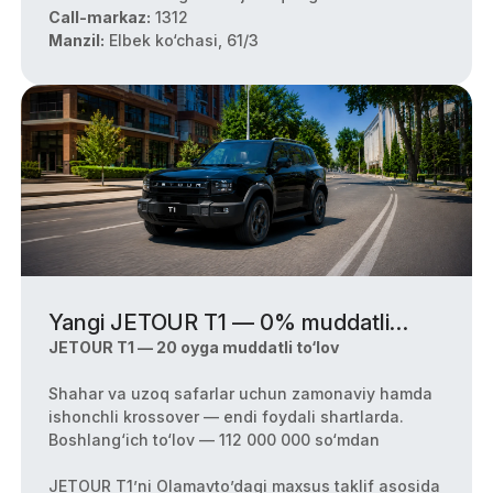
Call-markaz:
1312
Manzil:
Elbek ko‘chasi, 61/3
Yangi JETOUR T1 — 0% muddatli
to‘lovga
JETOUR T1 — 20 oyga muddatli to‘lov
Shahar va uzoq safarlar uchun zamonaviy hamda
ishonchli krossover — endi foydali shartlarda.
Boshlang‘ich to‘lov — 112 000 000 so‘mdan
JETOUR T1’ni Olamavto’dagi maxsus taklif asosida