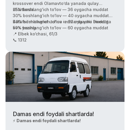
krossover endi Olamavto’da yanada qulay
shartlarda.
25% boshlang‘ich to‘lov — 36 oygacha muddat
30% boshlang‘ich to‘lov — 40 oygacha muddat
40% boshlang‘ich to‘lov — 52 oygacha muddat
Batafsil ma’lumot uchun izohlarda yoki Direct’ga
50% boshlang‘ich to‘lov — 60 oygacha muddat
«+» yozing.
📍 Elbek ko‘chasi, 61/3
📞 1312
Damas endi foydali shartlarda!
⚡
Damas endi foydali shartlarda!