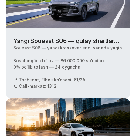
Yangi Soueast S06 — qulay shartlarda
zamonaviy start.
Soueast S06 — yangi krossover endi yanada yaqin
Boshlang‘ich to‘lov — 86 000 000 so‘mdan.
0% bo‘lib to‘lash — 24 oygacha.
📍 Toshkent, Elbek ko‘chasi, 61/3A
📞 Call-markaz: 1312