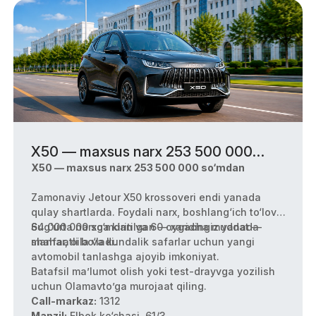
X50 — maxsus narx 253 500 000
so‘mdan
X50 — maxsus narx 253 500 000 so‘mdan
Zamonaviy Jetour X50 krossoveri endi yanada
qulay shartlarda. Foydali narx, boshlang‘ich to‘lov
64 000 000 so‘mdan va 60 oygacha muddat —
Sug‘urta narxga kiritilgan — xaridingiz yanada
shahar, oila va kundalik safarlar uchun yangi
manfaatli bo‘ladi.
avtomobil tanlashga ajoyib imkoniyat.
Batafsil ma’lumot olish yoki test-drayvga yozilish
uchun Olamavto’ga murojaat qiling.
Call-markaz:
1312
Manzil:
Elbek ko‘chasi, 61/3