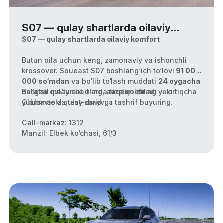
S07 — qulay shartlarda oilaviy
komfort
S07 — qulay shartlarda oilaviy komfort
Butun oila uchun keng, zamonaviy va ishonchli
krossover. Soueast S07 boshlang‘ich to‘lovi
91 000
000 so‘mdan
va bo‘lib to‘lash muddati
24 oygacha
bo‘lgan qulay shartlarda taqdim etiladi — ortiqcha
Batafsil ma’lumot oling, ariza qoldiring yoki
yuklamasiz qulay xarid.
Olamavto’da test-drayvga tashrif buyuring.
Call-markaz: 1312
Manzil: Elbek ko‘chasi, 61/3