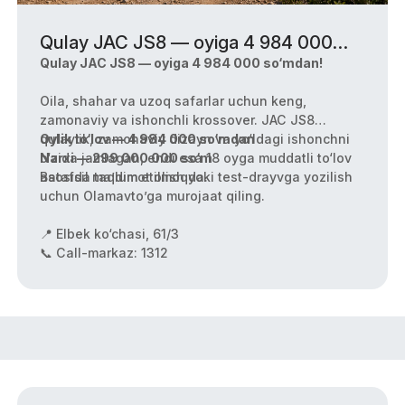
Qulay JAC JS8 — oyiga 4 984 000
so‘mdan!
Qulay JAC JS8 — oyiga 4 984 000 so‘mdan!
Oila, shahar va uzoq safarlar uchun keng,
zamonaviy va ishonchli krossover. JAC JS8
qulaylik, zamonaviy dizayn va yo‘ldagi ishonchni
Oylik to‘lov — 4 984 000 so‘mdan
o‘zida jamlagan, endi esa 18 oyga muddatli to‘lov
Narxi — 299 000 000 so‘m
asosida taqdim etilmoqda.
Batafsil ma’lumot olish yoki test-drayvga yozilish
uchun Olamavto’ga murojaat qiling.
📍 Elbek ko‘chasi, 61/3
📞 Call-markaz: 1312