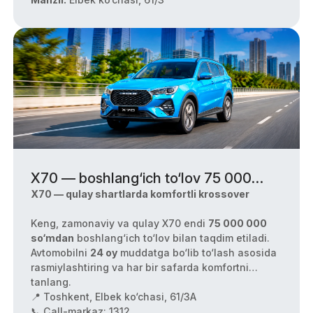
X70 — boshlang‘ich to‘lov 75 000
000 so‘mdan!
X70 — qulay shartlarda komfortli krossover
Keng, zamonaviy va qulay X70 endi
75 000 000
so‘mdan
boshlang‘ich to‘lov bilan taqdim etiladi.
Avtomobilni
24 oy
muddatga bo‘lib to‘lash asosida
rasmiylashtiring va har bir safarda komfortni
tanlang.
📍 Toshkent, Elbek ko‘chasi, 61/3A
📞 Call-markaz: 1312